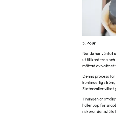
5. Pour
När du har väntat e
ut till kanterna och
mättad av vattnet so
Denna process tar y
kontinuerlig ström, 
3 intervaller vilke
Timingen är otrolig
häller upp för snabb
riskerar den iställe