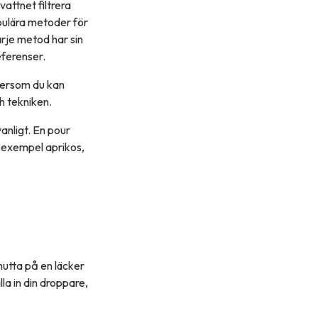
vattnet filtrera
pulära metoder för
rje metod har sin
eferenser.
tersom du kan
h tekniken.
anligt. En pour
l exempel aprikos,
mutta på en läcker
la in din droppare,