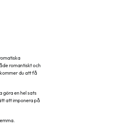
aromatiska
både romantiskt och
 kommer du att få
a göra en hel sats
ätt att imponera på
 hemma.