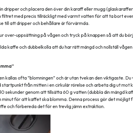
 din dripper och placera den över din karaff eller mugg (glaskaraffer
 filtret med precis tillräckligt med varmt vatten för att ta bort eve
till att dripper och behållare är förvärmda.
our over-uppsättning på vågen och tryck på knappen så att du börja
malda kaffe och dubbelkolla att du har rätt mängd och nollställ vågen
lomma”
en kallas ofta ”blomningen” och är utan tvekan den viktigaste. Du vi
 startpunkt från mitten i en cirkulär rörelse och arbeta dig ut mot 
 30 sekunder genom att tillsätta 60 g vatten (dubbla din mängd ka
en minut för att kaffet ska blomma. Denna process gör det möjligt 
affe och förbereda det för en trevlig jämn extraktion.