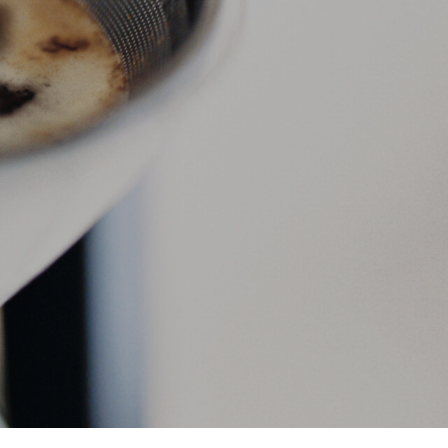
T
E
R
I
V
A
R
U
K
O
R
G
E
N
.