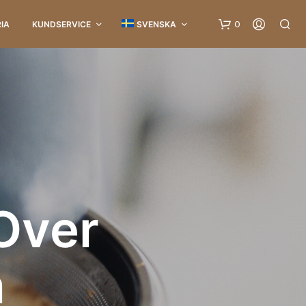
0
RIA
KUNDSERVICE
SVENSKA
I
N
Over
G
A
P
R
a
O
D
U
K