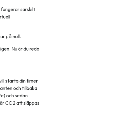
 fungerar särskilt
ntuell
r på noll.
 igen. Nu är du redo
ll starta din timer
kanten och tillbaka
ffe) och sedan
för CO2 att släppas