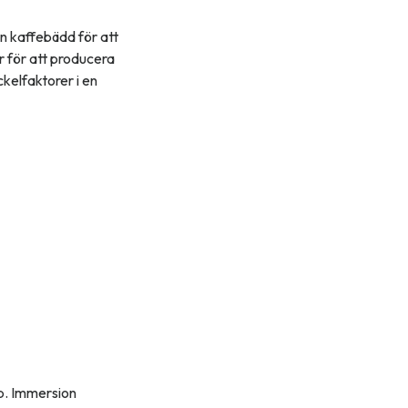
en kaffebädd för att
r för att producera
kelfaktorer i en
ip. Immersion