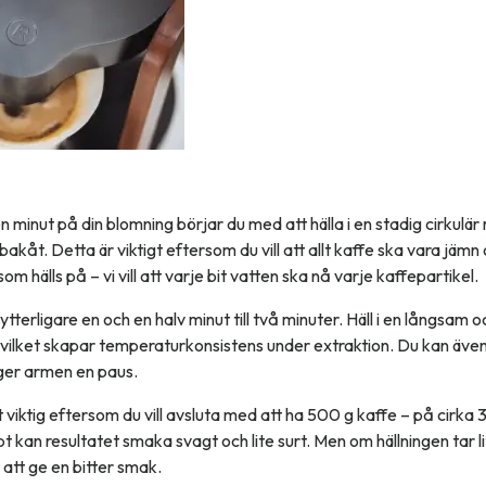
n minut på din blomning börjar du med att hälla i en stadig cirkulär 
 bakåt. Detta är viktigt eftersom du vill att allt kaffe ska vara jämn
m hälls på – vi vill att varje bit vatten ska nå varje kaffepartikel.
tterligare en och en halv minut till två minuter. Häll i en långsam 
vilket skapar temperaturkonsistens under extraktion. Du kan även väl
t ger armen en paus.
t viktig eftersom du vill avsluta med att ha 500 g kaffe – på cirka
t kan resultatet smaka svagt och lite surt. Men om hällningen tar lit
t att ge en bitter smak.