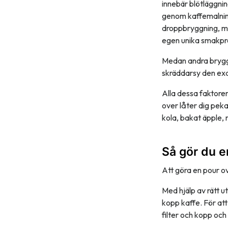
innebär blötläggnin
genom kaffemalning
droppbryggning, me
egen unika smakprof
Medan andra bryggm
skräddarsy den exa
Alla dessa faktorer
over låter dig peka
kola, bakat äpple,
Så gör du e
Att göra en pour o
Med hjälp av rätt 
kopp kaffe. För att
filter och kopp och