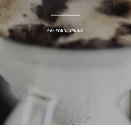
från
FÖRDJUPNING