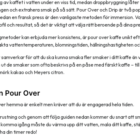
g av kaffet i vatten under en viss tid, medan droppbryggning låter 
en och extrahera smak på så sätt. Pour Over och Drip är två po
dan en fransk press är den vanligaste metoden för immersion. Va
il och resultat, så det är viktigt att välja rätt beroende på dina pr
etoder kan erbjuda mer konsistens, är pour over kaffe unikt ef
kta vattentemperaturen, blomningstiden, hällningshastigheten oc
 samverkar för att du ska kunna smaka fler smaker i ditt kaffe än v
 ut de smaker som ofta beskrivs på en påse med färskt kaffe – til
 mörk kakao och Meyers citron.
n Pour Over
ver hemma är enkelt men kräver att du är engagerad hela tiden.
utrustning och genom att följa guiden nedan kommer du snart att s
 komma igång måste du värma upp ditt vatten, mala ditt kaffe, stäl
 ha din timer redo!