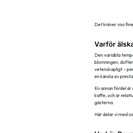
Det kräver viss fin
Varför älsk
Den variabla tempe
blomningen, doften
vetenskapligt – pe
en känsla av prest
En annan fördel är
kaffe, och är relat
gästerna.
Här delar vi med os