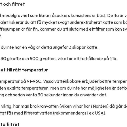
t och filtret
medelgrovhet som liknar råsockers konsistens är bäst. Detta är v
malet riskerar du att få mycket svagt underextraherat kaffe som k
ffesumpen är för fin, kommer du att sluta med ett filter som kan
.
du inte har en våg är detta ungefär 3 skopor kaffe.
 g kaffe och 500 g vatten, vilket är ett förhållande på 1:16.
et till rätt temperatur
n temperatur på 91-96C. Vissa vattenkokare erbjuder bättre temper
n den exakta temperaturen, men om du inte har möjligheten är det 
kning och sedan vänta 30 sekunder innan du använder det.
 viktig, har man bra kranvatten (vilken vi har här i Norden) då går 
ltat fås med filtrerat vatten (rekommenderas i ex USA).
ta filtret