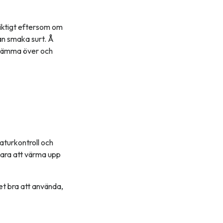
iktigt eftersom om
an smaka surt. Å
 svämma över och
aturkontroll och
bara att värma upp
det bra att använda,