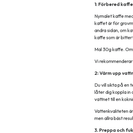
1: Förbered kaffe
Nymalet kaffe med 
kaffet är för grov
andra sidan, om ka
kaffe som är bittert
Mal 30g kaffe. Om 
Vi rekommenderar 30
2: Värm upp vattn
Du vill sikta på e
låter dig koppla i
vattnet till en ko
Vattenkvaliteten är
men allra bäst resu
3. Preppa och fuk