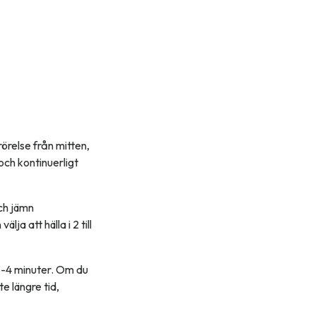
rörelse från mitten,
 och kontinuerligt
och jämn
ja att hälla i 2 till
 3-4 minuter. Om du
e längre tid,