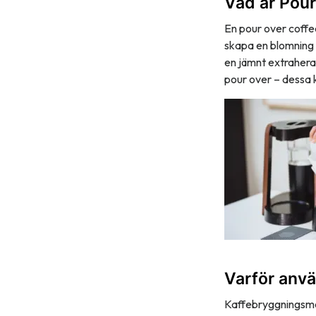
Vad är Pou
En pour over coffee
skapa en blomning 
en jämnt extrahera
pour over – dessa 
Varför anv
Kaffebryggningsmet