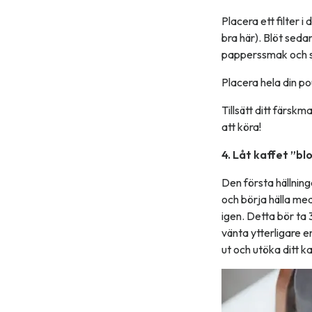
Placera ett filter i
bra här). Blöt sedan
papperssmak och se 
Placera hela din p
Tillsätt ditt färsk
att köra!
4. Låt kaffet ”b
Den första hällning
och börja hälla med
igen. Detta bör ta
vänta ytterligare 
ut och utöka ditt k