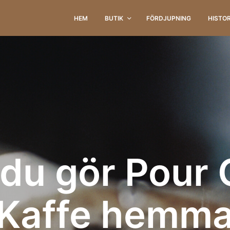
HEM
BUTIK
FÖRDJUPNING
HISTO
 du gör Pour 
Kaffe hemm