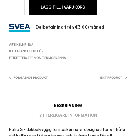
LÄGG TILL I VARUKORG
Delbetalning från
€
3.00
/månad
ARTIKELNR:
N/A
KATEGORI:
TILLBEHÖR
ETIKETTER:
TERMOS
,
TERMOSKANNA
FÖRGÅENDE PRODUKT
NEXT PRODUCT
BESKRIVNING
YTTERLIGARE INFORMATION
Ratio Six dubbelväggig termoskanna är designad för att hålla
ditt kaffe varmt i flera timmar och är framtagen för att